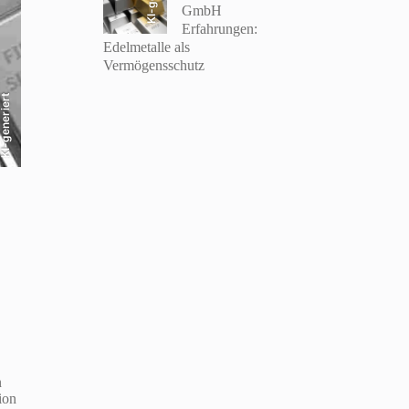
GmbH
Erfahrungen:
Edelmetalle als
Vermögensschutz
I-generiert
n
ion