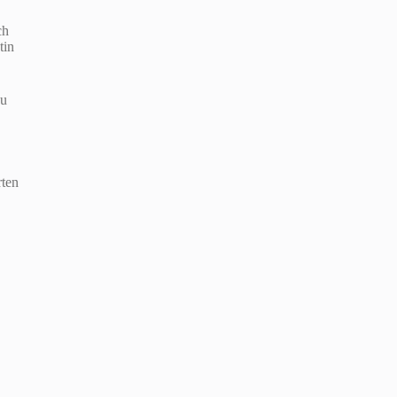
ch
tin
zu
rten