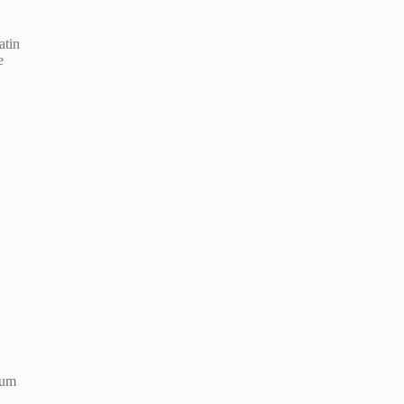
atin
e
.
.
ium