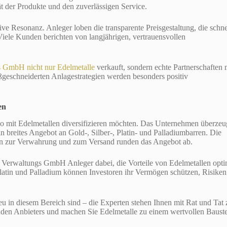
t der Produkte und den zuverlässigen Service.
e Resonanz. Anleger loben die transparente Preisgestaltung, die schne
ele Kunden berichten von langjährigen, vertrauensvollen
s GmbH nicht nur Edelmetalle
verkauft, sondern echte Partnerschaften 
ßgeschneiderten Anlagestrategien werden besonders positiv
en
folio mit Edelmetallen diversifizieren möchten. Das Unternehmen überzeu
n breites Angebot an Gold-, Silber-, Platin- und Palladiumbarren. Die
gen zur Verwahrung und zum Versand runden das Angebot ab.
se Verwaltungs GmbH Anleger dabei, die Vorteile von Edelmetallen opti
Platin und Palladium können Investoren ihr Vermögen schützen, Risiken
eu in diesem Bereich sind – die Experten stehen Ihnen mit Rat und Tat 
enden Anbieters und machen Sie Edelmetalle zu einem wertvollen Baust